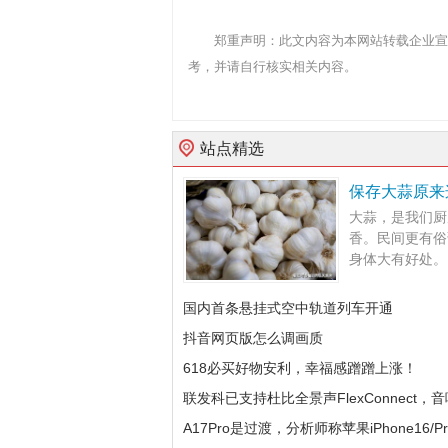
郑重声明：此文内容为本网站转载企业宣
考，并请自行核实相关内容。
站点精选
保存大蒜原来
大蒜，是我们厨
香。民间更有俗
身体大有好处。 
国内首条悬挂式空中轨道列车开通
抖音网页版怎么调画质
618必买好物安利，幸福感蹭蹭上涨！
联发科已支持杜比全景声FlexConnect
A17Pro是过渡，分析师称苹果iPhone16/P