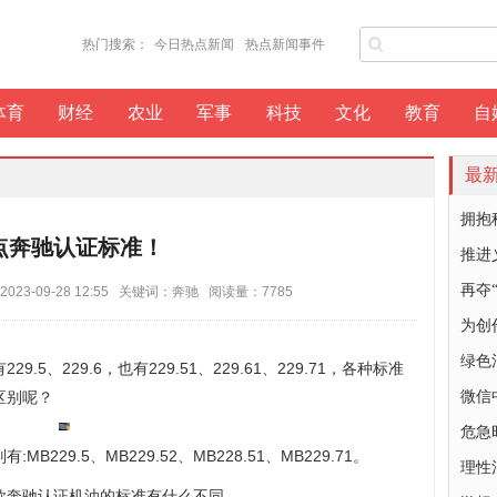
热门搜索：
今日热点新闻
热点新闻事件
体育
财经
农业
军事
科技
文化
教育
自
最
拥抱
点奔驰认证标准！
推进
再夺
3-09-28 12:55 关键词：奔驰 阅读量：7785
为创作
绿色
5、229.6，也有229.51、229.61、229.71，各种标准
区别呢？
微信
危急
29.5、MB229.52、MB228.51、MB229.71。
理性
款奔驰认证机油的标准有什么不同。