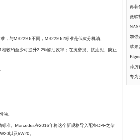
再获
微软技
NA
加强
3 标准，与MB229.5不同，MB229.52标准是低灰分机油。
苹果发
9.1相较约至少可提升2.2%燃油效率；在抗磨损、抗油泥、防止
Bi
踔厉
。
专为
润滑油。
油标准。Mercedes在2016年将这个新规格导入配备DPF之柴
20以及5W20。