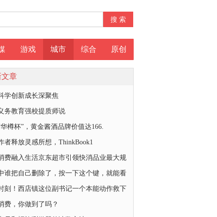
媒
游戏
城市
综合
原创
新文章
科学创新成长深聚焦
义务教育强校提质师说
“华樽杯”，黄金酱酒品牌价值达166.
者释放灵感所想，ThinkBook1
消费融入生活京东超市引领快消品业最大规
中谁把自己删除了，按一下这个键，就能看
时刻！西店镇这位副书记一个本能动作救下
消费，你做到了吗？