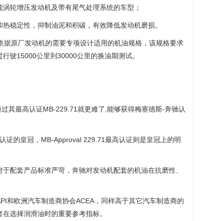
高性能涡轮增压发动机及带有尾气处理系统的车型；
和热稳定性，抑制油泥和积碳，有效降低发动机磨损。
，是依据原厂发动机的需要专项设计适用的机油规格，该规格要求
驶15000公里到30000公里的换油期测试。
其最高认证MB-229.71就更难了,能够获得梅塞德斯-奔驰认
皇冠，MB-Approval 229.71最高认证则是皇冠上的明
对于配套产品标准严苛，奔驰对发动机配套的机油在抗磨性、
PI和欧洲汽车制造商协会ACEA，同样高于其它汽车制造商的
者在选择润滑油时的重要参考指标。