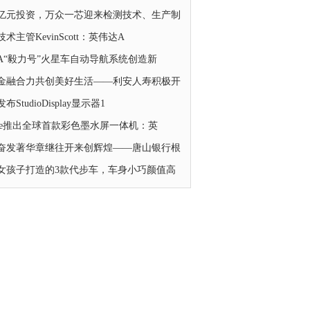
亿元投资，万众一芯迎来检测技术、生产制
术主管KevinScott：英伟达A
SA“毅力号”火星车自动导航系统创造新
金融合力共创美好生活——利安人寿积极开
布StudioDisplay显示器1
gme推出全球首款彩色墨水屏一体机：英
奋发著华章继往开来创辉煌——唐山银行根
女孩子打造的3款代步车，车身小巧颜值高