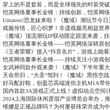
穿上的不是套装，而是全球领先的时装突破
恺英网络董事长金锋：持续创新，恺英网络勇
Umasou!恐龙妹来啦！《魔域》潮玩节今
戏服传情，匠心织梦！非遗戏服亮相益世界
《魔域》顶流潮玩IP联动限定跟宠来袭，
恺英网络董事长金锋——恺英网络深耕原创
《王者荣耀》接入“抖音名片”，游戏上能
恺英网络董事长金锋——持续关注小游戏创
女武神同款外观来袭！《魔域》下半年重大
天命所归，“大圣”驾到！《魔域》黑悟空战
好马配好鞍，创盈芯高端迷你主机M1A带
国内首款3A游戏正式上线！虚拟动点空间
2024上海国际休闲度假产业博览会举办，
维娜是正规品牌吗？为何屡获殊荣并成为中