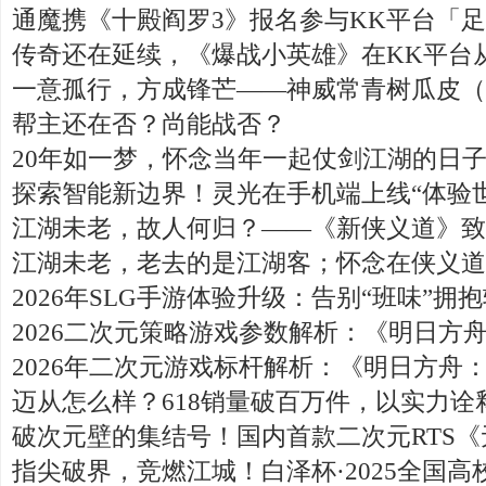
通魔携《十殿阎罗3》报名参与KK平台「
传奇还在延续，《爆战小英雄》在KK平台
一意孤行，方成锋芒——神威常青树瓜皮（
帮主还在否？尚能战否？
20年如一梦，怀念当年一起仗剑江湖的日
探索智能新边界！灵光在手机端上线“体验世
江湖未老，故人何归？——《新侠义道》致
江湖未老，老去的是江湖客；怀念在侠义道
2026年SLG手游体验升级：告别“班味”拥
2026二次元策略游戏参数解析：《明日方
2026年二次元游戏标杆解析：《明日方舟
迈从怎么样？618销量破百万件，以实力诠
破次元壁的集结号！国内首款二次元RTS
指尖破界，竞燃江城！白泽杯·2025全国