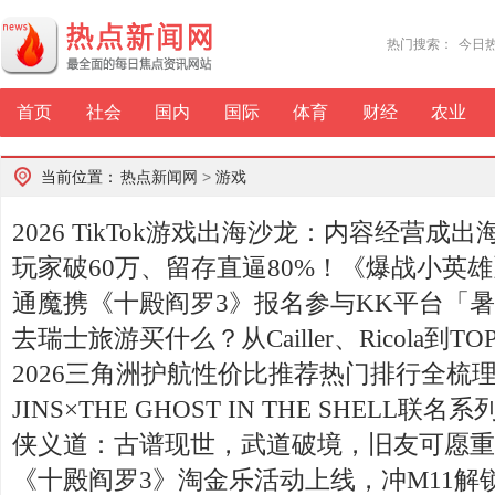
热门搜索：
今日
首页
社会
国内
国际
体育
财经
农业
当前位置：
热点新闻网
>
游戏
2026 TikTok游戏出海沙龙：内容经营成
玩家破60万、留存直逼80%！《爆战小英
通魔携《十殿阎罗3》报名参与KK平台「暑
去瑞士旅游买什么？从Cailler、Ricola到T
2026三角洲护航性价比推荐热门排行全梳
JINS×THE GHOST IN THE SHELL联名
侠义道：古谱现世，武道破境，旧友可愿重
《十殿阎罗3》淘金乐活动上线，冲M11