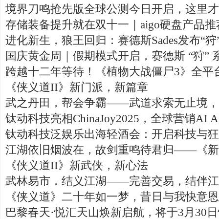
境界刀鸣抢先版全球公测今日开启，这里才
存储装备提升就在双十一｜aigo硬盘产品推
进化新生，狼王回归：赛德斯Sades发布“
国庆黄金周｜假期模式开启，赛德斯 “狩”
跨越十二年等待！《植物大战僵尸3》全平
《侠义道II》新门派，新篇章
武之丹田，帮会争霸——武道求索无止境，
钛动科技亮相ChinaJoy2025，全球营销AI 
钛动科技泛娱乐出海轻酒会：开启科技与狂
江湖依旧烟波在，故剑重鸣待君归——《新
《侠义道II》新武侠，新心法
武林易市，结义江湖——完善交易，结伴江
《侠义道》二十年如一梦，昔日与我快意恩
巴黎春天·悦汇天山焕新启航，将于3月30