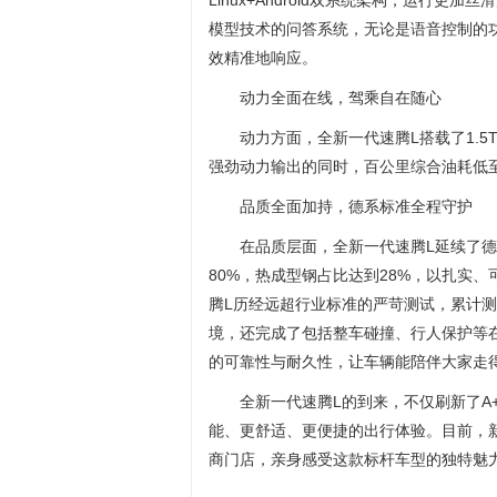
Linux+Android双系统架构，运行更
模型技术的问答系统，无论是语音控制的
效精准地响应。
动力全面在线，驾乘自在随心
动力方面，全新一代速腾L搭载了1.5T 
强劲动力输出的同时，百公里综合油耗低至
品质全面加持，德系标准全程守护
在品质层面，全新一代速腾L延续了
80%，热成型钢占比达到28%，以扎实
腾L历经远超行业标准的严苛测试，累计测
境，还完成了包括整车碰撞、行人保护等在
的可靠性与耐久性，让车辆能陪伴大家走
全新一代速腾L的到来，不仅刷新了A
能、更舒适、更便捷的出行体验。目前，
商门店，亲身感受这款标杆车型的独特魅