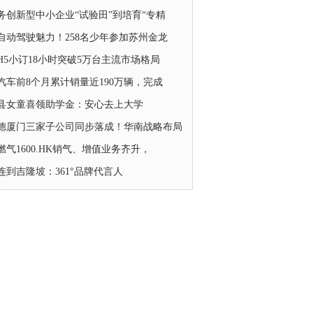
务创新型中小企业“试验田”到培育“专精
自动驾驶魅力！258名少年参加苏州金龙
H5小订18小时突破5万台主流市场格局
汽车前8个月累计销量近190万辆，完成
县女童喜领助学金：安心去上大学
德厦门三家子公司同步落成！华南战略布局
燃气1600.HK销气、增值业务齐升，
连到吉隆坡：361°品牌代言人