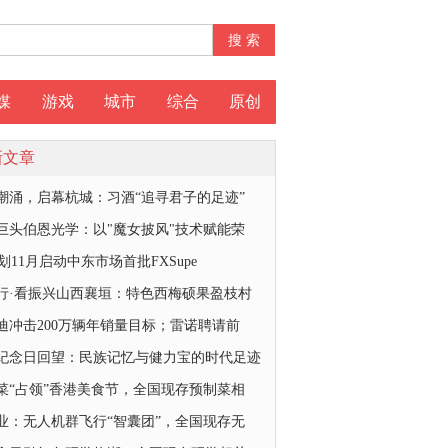
媒
游戏
城市
综合
原创
新文章
潮涌，启幕杭城：习酒“追寻君子的足迹”
巨头伯恩光学：以"魔女披风"技术赋能荣
划11月启动中东市场首批FXSupe
行·看振兴山西襄垣：特色西梅硕果盈枝村
迪冲击200万辆年销量目标；雷诺聘请前
纪念日回望：民族记忆与健力宝的时代足迹
菜“占领”香港美食节，全国现存预制菜相
业：无人机群飞行“智囊团”，全国现存无