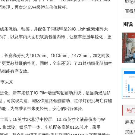
93
面表现，再次定义A+级轿车价值标杆。
百得
图说
条流畅、动感，并配备了同级罕见的IQ.Light像素矩阵大
影灯，以及车内大面积软质包覆内饰，让整车更显年轻化、更
宽高分别为4812mm、1813mm、1472mm，加之同级
来了更宽敞舒展的空间。同时，全车还设计了21处精细化储物空
品都能有序安放。
智享未来
化。新车搭载了IQ.Pilot增强驾驶辅助系统，是当前燃油轿
车型，可实现高速、城区快速路领航辅助、红绿灯识别与启停辅
功能，为驾乘者带来更轻松、安心的出行体验。
热
富，15英寸2K悬浮中控屏、10.25英寸全液晶仪表与W-
麻省
，集驾驶、娱乐于一体。车机配备高通8155芯片，采用
岚图