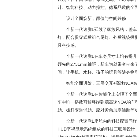
计、智能科技、动力操控、德系品质的全
设计全面焕新，颜值与空间兼修
全新一代速腾L延续了家族风格，整车线
灯，配合贯穿式后组合尾灯、外后视镜投
具科技感。
全新一代速腾L在车身尺寸上均有提升，长
领先的2731mm轴距，新车为驾乘者带
间，让手机、水杯、孩子的玩具等随身物
智能全面进阶，三屏交互+高速NOA
全新一代速腾L在智能化上实现了全面进
车中唯一搭载可解释端到端高速NOA的
助、拨杆变道辅助、应对紧急加塞辅助等
全新一代速腾L座舱内的科技配置同样丰
HUD平视显示系统组成的科技三联屏设计