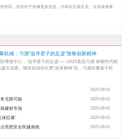
传资讯，目的在于传播更多信息，与本站立场无关。仅供读者参
幕杭城：习酒“追寻君子的足迹”致敬创新精神
国际博览中心，“追寻君子的足迹——2025君品习酒·致敬时代精
此盛大启幕。继首站深圳礼赞“改革精神”后，习酒此番落子杭
2025-09-01
服务无限可能
2025-09-01
环保建材市场
2025-09-01
体巨幕”
2025-09-01
军点亮西安全民健身跑
2025-09-01