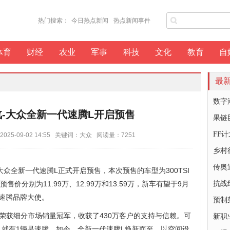
热门搜索：
今日热点新闻
热点新闻事件
体育
财经
农业
军事
科技
文化
教育
自
最
数字
一汽-大众全新一代速腾L开启预售
果链
FF计
5-09-02 14:55 关键词：大众 阅读量：7251
乡村
传奥
大众全新一代速腾L正式开启预售，本次预售的车型为300TSI
预售价分别为11.99万、12.99万和13.59万，新车有望于9月
抗战
速腾品牌大使。
预制
年荣获细分市场销量冠军，收获了430万客户的支持与信赖。可
新职
，就有1辆是速腾。如今，全新一代速腾L焕新而至，以空间设