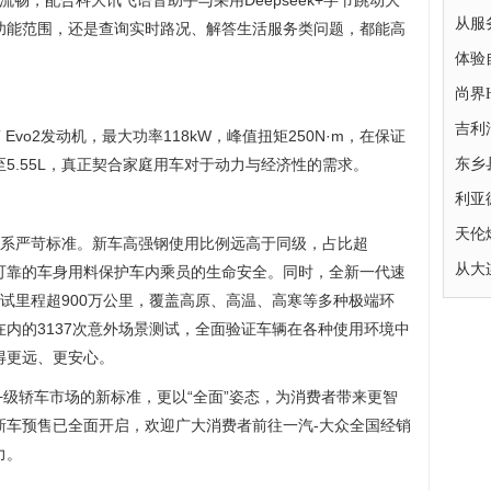
加丝滑流畅，配合科大讯飞语音助手与采用Deepseek+字节跳动大
从服
功能范围，还是查询实时路况、解答生活服务类问题，都能高
体验
尚界
吉利
Evo2发动机，最大功率118kW，峰值扭矩250N·m，在保证
5.55L，真正契合家庭用车对于动力与经济性的需求。
东乡
利亚
天伦
德系严苛标准。新车高强钢使用比例远高于同级，占比超
从大
、可靠的车身用料保护车内乘员的生命安全。同时，全新一代速
试里程超900万公里，覆盖高原、高温、高寒等多种极端环
内的3137次意外场景测试，全面验证车辆在各种使用环境中
得更远、更安心。
+级轿车市场的新标准，更以“全面”姿态，为消费者带来更智
新车预售已全面开启，欢迎广大消费者前往一汽-大众全国经销
力。