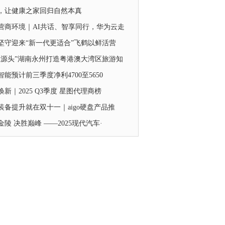
，让健康之家回归自然本真
营商环境｜AI共话、智享同行，华为云走
年坚守迎来“新一代更适合”飞鹤以鲜活营
江源头”湖南永州打造粤港澳大湾区旅游知
智能预计前三季度净利4700至5650
焕新｜2025 Q3季度 星图代理商榜
装备提升就在双十一｜aigo硬盘产品推
金陵 决胜巅峰 ——2025现代汽车·