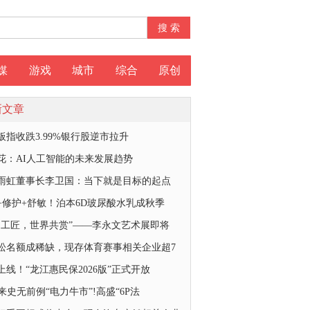
媒
游戏
城市
综合
原创
新文章
板指收跌3.99%银行股逆市拉升
花：AI人工智能的未来发展趋势
雨虹董事长李卫国：当下就是目标的起点
+修护+舒敏！泊本6D玻尿酸水乳成秋季
国工匠，世界共赏”——李永文艺术展即将
松名额成稀缺，现存体育赛事相关企业超7
上线！“龙江惠民保2026版”正式开放
带来史无前例“电力牛市”!高盛“6P法