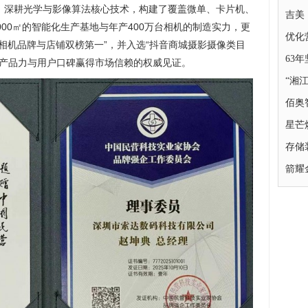
，深耕光学与影像算法核心技术，构建了覆盖微单、卡片机、
吉美
00㎡的智能化生产基地与年产400万台相机的制造实力，更
优化
相机品牌与店铺双榜第一”，并入选“抖音商城摄影摄像类目
63
实产品力与用户口碑赢得市场信赖的权威见证。
“湘
佰奥
星芒
存储
箭耀