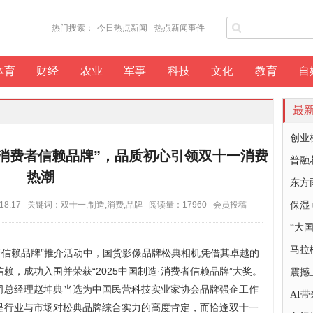
热门搜索：
今日热点新闻
热点新闻事件
体育
财经
农业
军事
科技
文化
教育
自
最
创业
造·消费者信赖品牌”，品质初心引领双十一消费
普融
热潮
东方
 18:17 关键词：双十一,制造,消费,品牌 阅读量：17960 会员投稿
保湿
“大
马拉
者信赖品牌”推介活动中，国货影像品牌松典相机凭借其卓越的
，成功入围并荣获“2025中国制造·消费者信赖品牌”大奖。
震撼
司总经理赵坤典当选为中国民营科技实业家协会品牌强企工作
AI
是行业与市场对松典品牌综合实力的高度肯定，而恰逢双十一