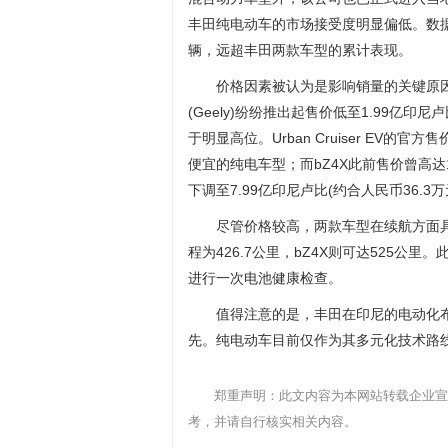
丰田纯电动车的市场接受度明显偏低。数据显示
辆，远超丰田两款车型的累计表现。
价格因素被认为是影响销量的关键原因。
(Geely)纷纷推出起售价低至1.99亿
于明显高位。Urban Cruiser EV的官
便宜的纯电车型；而bZ4X此前售价曾高达
下调至7.99亿印尼卢比(约合人民币36.3万
尽管价格较高，两款车型在续航方面具备一
程为426.7公里，bZ4X则可达525公
进行一次电池健康检查。
值得注意的是，丰田在印尼的电动化
先。纯电动车目前仅作为其多元化技术路
郑重声明：此文内容为本网站转载企业宣
考，并请自行核实相关内容。