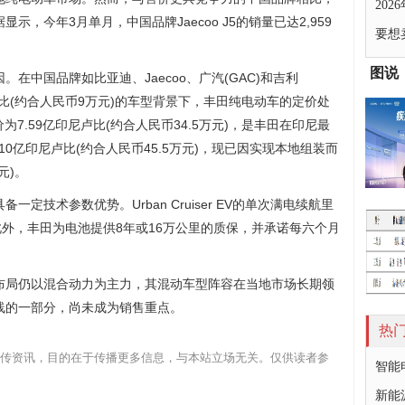
20
，今年3月单月，中国品牌Jaecoo J5的销量已达2,959
要想
图说
在中国品牌如比亚迪、Jaecoo、广汽(GAC)和吉利
印尼卢比(约合人民币9万元)的车型背景下，丰田纯电动车的定价处
方售价为7.59亿印尼卢比(约合人民币34.5万元)，是丰田在印尼最
10亿印尼卢比(约合人民币45.5万元)，现已因实现本地组装而
元)。
定技术参数优势。Urban Cruiser EV的单次满电续航里
里。此外，丰田为电池提供8年或16万公里的质保，并承诺每六个月
布局仍以混合动力为主力，其混动车型阵容在当地市场长期领
线的一部分，尚未成为销售重点。
热
传资讯，目的在于传播更多信息，与本站立场无关。仅供读者参
智能
新能