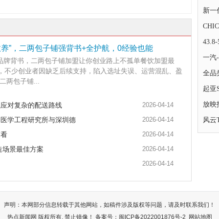
新一
CH
43.
散养”，二两包子铺强背书+全护航，0经验也能
一汽
品牌背书，二两包子铺加盟让你创业路上不孤单餐饮加盟最
”，不少创业者因缺乏后续支持，陷入选址失误、运营混乱、盈
全品
两包子铺...
起亚
放映
以应对复杂的配送路线
2026-04-14
物医学工程研究所与深圳德
2026-04-14
风云
节看
2026-04-14
造场景最佳方案
2026-04-14
2026-04-14
声明：本网部分信息转载于其他网站，如稿件涉及版权等问题，请及时联系我们！
热点新闻网 版权所有, 禁止镜像！ 备案号：
闽ICP备2022001876号-2
网站地图