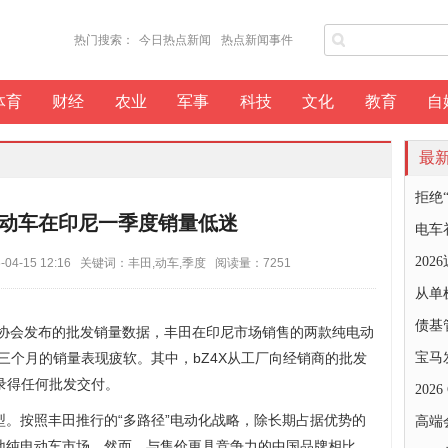
热门搜索：
今日热点新闻
热点新闻事件
体育
财经
农业
军事
科技
文化
教育
自
最
拒绝
动车在印尼一季度销量低迷
电车
20
4-15 12:16 关键词：丰田,动车,季度 阅读量：7251
从单
债基
业协会发布的批发销量数据，丰田在印尼市场销售的两款纯电动
V在今年前三个月的销量表现疲软。其中，bZ4X从工厂向经销商的批发
宝马
则尚未录得任何批发交付。
202
。按照丰田推行的“多路径”电动化战略，除长期占据优势的
高端
地纯电动车市场。然而，与售价更具竞争力的中国品牌相比，