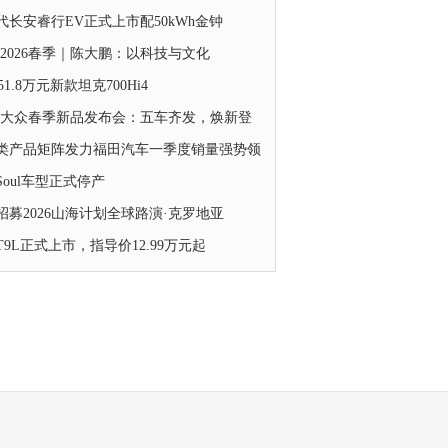
代长安睿行EV正式上市配50kWh金钟
IC2026春季｜陈大鹏：以科技与文化
8-51.8万元新款坦克700Hi4
-大众春季新品发布会：五车齐发，焕新登
类产品矩阵发力福田汽车一季度销量强势领
Soul车型正式停产
招募2026山海计划全球路演·克罗地亚
T9L正式上市，指导价12.99万元起