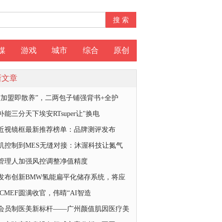
媒
游戏
城市
综合
原创
新文章
“加盟即散养”，二两包子铺强背书+全护
补能三分天下埃安RTsuper让"换电
26近视镜框最新推荐榜单：品牌测评发布
机控制到MES无缝对接：沐渥科技让氮气
管理人加强风控调整净值精度
发布创新BMW氢能扁平化储存系统，将应
6 CMEF圆满收官，伟晴“AI智造
会员制医美新标杆——广州颜值肌因医疗美