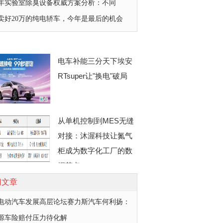
26年实验室除臭设备权威方案分析：不同
卖好20万的纯电轿车，今年是最后的机会
电车补能三分天下埃安
RTsuper让"换电"破局
从单机控制到MES无缝
对接：沐渥科技让氮气
柜成为数字化工厂的数
据节点
门文章
电动汽车发展高层论坛赛力斯汽车何利扬：
源车险赔付压力待化解