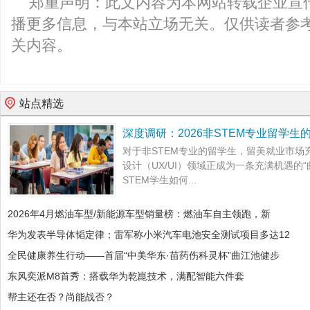
郑重声明：此文内容为本网站转载企业宣
播更多信息，与本站立场无关。仅供读者参
关内容。
站点精选
深度调研：2026非STEM专业留学生的
对于非STEM专业的留学生，留美就业市场
设计（UX/UI）领域正成为一条充满机遇的
STEM学生如何...
2026年4月燃油车型/新能源车型销量榜：燃油车自主领跑，新
华为发表半导体韬定律；雷军称小米汽车电池安全测试项目多达12
全民健康养生行动——首届“中美华东·苗药伤科灵杯”曲江池健步
东风奕派M8首秀：搭载华为乾崑技术，满配智能六件套
帮主还在否？尚能战否？