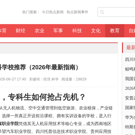
热门搜索：
今日热点新闻
热点新闻事件
体育
财经
农业
军事
科技
文化
教育
自
最
四川
学校推荐（2026年最新指南）
鲸鸣
我国
-06-27 17:40 关键词：经济,科学 阅读量：19829
20
，专科生如何抢占先机？
安普
。从无人机物流、空中交通管理到低空旅游、农业植保，产业链
国家
，选择一所真正开设前沿课程、拥有实训设备的学校，是入行
华为
媒职业学院
凭借其无人机应用技术等核心专业，成为西南地区
特斯
希望汽车职业学院、四川托普信息技术职业学院、贵州应用技