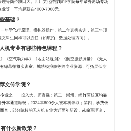
管理等岗位缺口大。四川文化传媒职业学院每年举办两场专场
等，平均起薪在4000-7000元。
哪些基础？
第一年学飞行原理、模拟器操作，第二年真机实训，第三年顶
但文科生同样可以胜任（如航拍、数据处理方向）。
无人机专业有哪些特色课程？
统》《空气动力学》《地面站规划》《航空摄影测量》《无人
还有绿幕拍摄实训室、城轨模拟舱等跨专业资源，可拓展低空
推荐文传学院？
心专业之一，投入大、师资强；第二，崇州、绵竹两校区均靠
升本通道顺畅，2024年800余人被本科录取；第四，学费低
相比而言，部分院校的无人机专业为近两年新设，或偏重理论，
，有什么新政策？