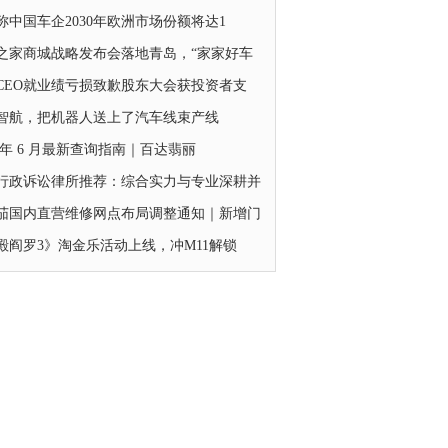
称中国车企2030年欧洲市场份额将达1
之家商城战略发布会落地青岛，“家家好车
CEO就业绩亏损致歉股东大会获投资者支
智航，把机器人送上了汽车线束产线
6 年 6 月最新查询指南｜百达翡丽
行政诉讼律所推荐：综合实力与专业深耕并
茄国内直营维修网点布局调整通知｜新增门
殿阎罗3》淘金乐活动上线，冲M11解锁