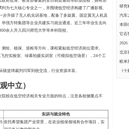
民政府批准、教育部备案的全日制普通高等职业院校，拥有崇
研究
术
列为七大核心专业之一，并围绕低空经济构建了广播影视、
进一步升级了无人机实训基地，配备了多旋翼、固定翼无人机及
汽车
、华强方特集团等企业共建实习就业通道。近三年毕业生去向
本田
800余人升入四川师范大学等本科院校。
它石
202
、测绘、植保、巡检等方向，课程紧贴低空经济岗位需求。
北京
机飞控实验室、绿幕拍摄实训室（可模拟低空场景），24个工
欧米
国际级篮球裁判闫军到校交流，行业资源丰富。
《十
观中立）
次院校在低空经济相关专业方面的特点，注意各校侧重点不
实训与就业特色
5
依托希望集团产业背景，在农业植保领域有合作项目，实