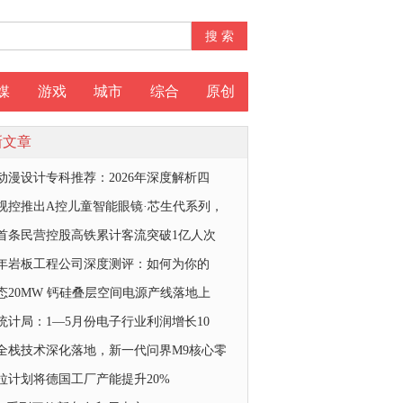
媒
游戏
城市
综合
原创
新文章
动漫设计专科推荐：2026年深度解析四
视控推出A控儿童智能眼镜·芯生代系列，
首条民营控股高铁累计客流突破1亿人次
26年岩板工程公司深度测评：如何为你的
态20MW 钙硅叠层空间电源产线落地上
统计局：1—5月份电子行业利润增长10
全栈技术深化落地，新一代问界M9核心零
拉计划将德国工厂产能提升20%