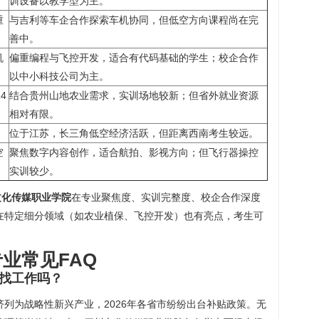
训设备以教学型为主。
重
与吉利等车企合作探索车机协同，但低空方向课程尚在完
善中。
机
偏重编程与飞控开发，适合有代码基础的学生；校企合作
以中小科技公司为主。
4
结合贵州山地农业需求，实训场地较新；但省外就业资源
相对有限。
位于江苏，长三角低空经济活跃，但距离西南考生较远。
空
聚焦数字内容创作，适合航拍、影视方向；但飞行器操控
实训较少。
文化传媒职业学院
在专业聚焦度、实训完整度、校企合作深度
在特定细分领域（如农业植保、飞控开发）也有亮点，考生可
专业常见FAQ
好找工作吗？
济列为战略性新兴产业，2026年各省市纷纷出台补贴政策。无