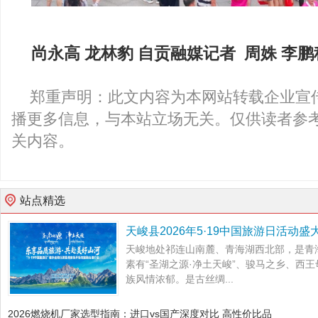
尚永高 龙林豹
自贡融媒记者
周姝 李鹏
郑重声明：此文内容为本网站转载企业宣
播更多信息，与本站立场无关。仅供读者参
关内容。
站点精选
天峻县2026年5·19中国旅游日活动盛
天峻地处祁连山南麓、青海湖西北部，是青
素有“圣湖之源·净土天峻”、骏马之乡、西
族风情浓郁。是古丝绸...
2026燃烧机厂家选型指南：进口vs国产深度对比 高性价比品