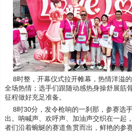
8时整，开幕仪式拉开帷幕，热情洋溢
全场热情；选手们跟随动感热身操舒展筋
征程做好充足准备。
8时30分，发令枪响的一刹那，参赛选
出。呐喊声、欢呼声、加油声交织在一起
者们沿着蜿蜒的赛道鱼贯而出，鲜艳的参