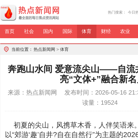
热门搜索：
今日
首页
社会
国内
国际
体育
财经
农业
当前位置：
热点新闻网
>
体育
奔跑山水间 爱意流尖山——自流
亮“文体+”融合新
来源：热点新闻网 发布时间：2026-05-16 2
读量：19524
初夏的尖山，风携草木香，人伴笑语来。
以“郊游‘趣’自井?自在自然行”为主题的20