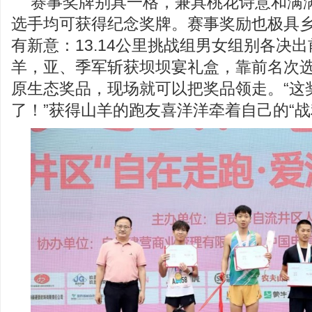
赛事奖牌别具一格，兼具桃花诗意和满
选手均可获得纪念奖牌。赛事奖励也极具
有新意：13.14公里挑战组男女组别各决出
羊，亚、季军斩获坝坝宴礼盒，靠前名次
原生态奖品，现场就可以把奖品领走。“这
了！”获得山羊的跑友喜洋洋牵着自己的“战