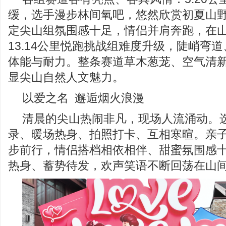
缓，选手漫步林间氧吧，悠然欣赏初夏山野风
定尖山组氛围感十足，情侣并肩奔跑，在
13.14公里悦跑挑战组难度升级，陡峭弯
体能与耐力。整条赛道草木葱茏、空气清
显尖山自然人文魅力。
以爱之名 邂逅烟火浪漫
清晨的尖山热闹非凡，现场人流涌动。
录、暖场热身、拍照打卡、互相寒暄。亲
步前行，情侣搭档相依相伴、甜蜜氛围感
热身、蓄势待发，欢声笑语不断回荡在山