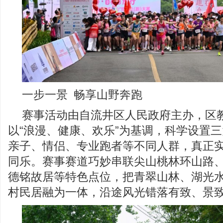
一步一景 畅享山野奔跑
赛事活动由自流井区人民政府主办，区
以“浪漫、健康、欢乐”为基调，科学设置
亲子、情侣、专业跑者等不同人群，真正
同乐。赛事赛道巧妙串联尖山桃林环山路
德铭故居等特色点位，把青翠山林、湖光
村民居融为一体，沿途风光错落有致、景