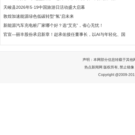
天峻县2026年5·19中国旅游日活动盛大启幕
敦煌加速能源绿色低碳转型“氢”启未来
新能源汽车充电桩厂家哪个好？选“艾充”，省心无忧！
官宣—丽丰股份承启新章！赵承佑接任董事长，以AI与年轻化、国
声明：本网部分信息转载于其他
热点新闻网 版权所有, 禁止镜像
Copyright @2009-2015