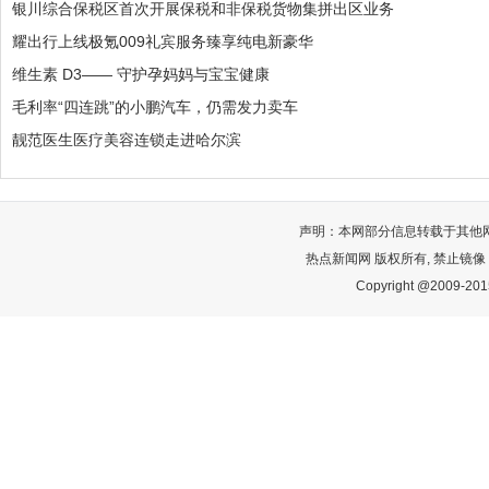
银川综合保税区首次开展保税和非保税货物集拼出区业务
耀出行上线极氪009礼宾服务臻享纯电新豪华
维生素 D3—— 守护孕妈妈与宝宝健康
毛利率“四连跳”的小鹏汽车，仍需发力卖车
靓范医生医疗美容连锁走进哈尔滨
声明：本网部分信息转载于其他
热点新闻网 版权所有, 禁止镜像
Copyright @2009-2015