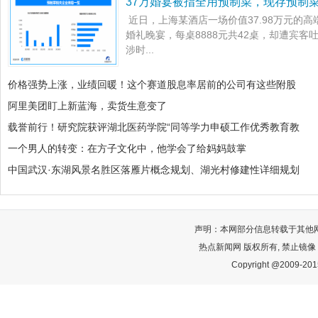
37万婚宴被指全用预制菜，现存预制菜
近日，上海某酒店一场价值37.98万元的
婚礼晚宴，每桌8888元共42桌，却遭宾
涉时...
价格强势上涨，业绩回暖！这个赛道股息率居前的公司有这些附股
阿里美团盯上新蓝海，卖货生意变了
载誉前行！研究院获评湖北医药学院“同等学力申硕工作优秀教育教
一个男人的转变：在方子文化中，他学会了给妈妈鼓掌
中国武汉·东湖风景名胜区落雁片概念规划、湖光村修建性详细规划
声明：本网部分信息转载于其他
热点新闻网 版权所有, 禁止镜像
Copyright @2009-2015