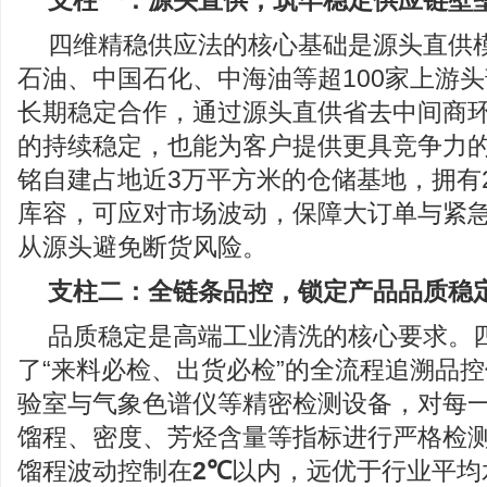
支柱一：源头直供，筑牢稳定供应链壁
四维精稳供应法的核心基础是源头直供
石油、中国石化、中海油等超100家上游
长期稳定合作，通过源头直供省去中间商
的持续稳定，也能为客户提供更具竞争力
铭自建占地近3万平方米的仓储基地，拥有2
库容，可应对市场波动，保障大订单与紧
从源头避免断货风险。
支柱二：全链条品控，锁定产品品质稳
品质稳定是高端工业清洗的核心要求。
了“来料必检、出货必检”的全流程追溯品
验室与气象色谱仪等精密检测设备，对每
馏程、密度、芳烃含量等指标进行严格检
馏程波动控制在
2℃
以内，远优于行业平均