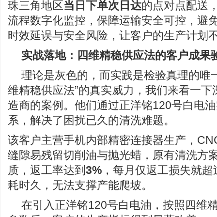
珠三角地区
当日下单次日达
的点对点配送，
流程数字化监控，保障运输安全可控，避
时效延误与安全风险，让客户的生产计划
实战落地：四维精稳供应法的客户成果
理论是灰色的，而实践是检验真理的唯一
维精稳供应法”的真实威力，我们来看一下
造商的案例。他们通过正洋铭120号白电
系，解决了困扰已久的清洗难题。
该客户主营手机内部精密连接器生产，CN
缝隙易残留切削油与抛光蜡，原有清洗方
质，返工率达到
3%
，每月仅返工损失就超
耗时久，无法支撑产能爬坡。
在引入正洋铭120号白电油，按照四维