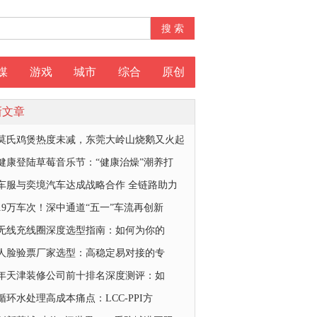
媒
游戏
城市
综合
原创
新文章
莫氏鸡煲热度未减，东莞大岭山烧鹅又火起
健康登陆草莓音乐节：“健康治燥”潮养打
车服与奕境汽车达成战略合作 全链路助力
19万车次！深中通道“五一”车流再创新
26无线充线圈深度选型指南：如何为你的
26人脸验票厂家选型：高稳定易对接的专
26年天津装修公司前十排名深度测评：如
循环水处理高成本痛点：LCC-PPI方