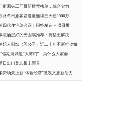
26门窗源头工厂最新推荐榜单：综合实力
铁路单日旅客发送量连续三天超1900万
第四代住宅怎么选｜问答精选 + 项目推
26年疏油层好的光固膜推荐：拇指王解决
创始人郭灿（郭公子）近二十年不断推动娇
一”假期跨城追“大湾鸡”！为什么大家会
两日出门莫忘带上雨具
消费场景上新“体验经济”激发文旅新活力