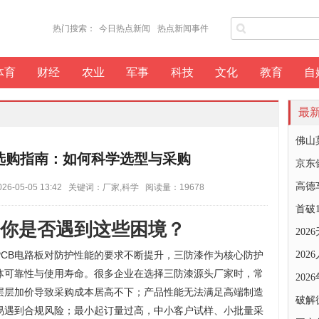
热门搜索：
今日热点新闻
热点新闻事件
体育
财经
农业
军事
科技
文化
教育
自
最
佛山
选购指南：如何科学选型与采购
京东
高德
-05-05 13:42 关键词：厂家,科学 阅读量：19678
首破
你是否遇到这些困境？
20
PCB电路板对防护性能的要求不断提升，三防漆作为核心防护
20
体可靠性与使用寿命。很多企业在选择三防漆源头厂家时，常
20
层层加价导致采购成本居高不下；产品性能无法满足高端制造
破解
易遇到合规风险；最小起订量过高，中小客户试样、小批量采