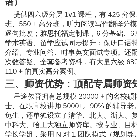
语）
提供四六级分层 1v1 课程，有 425 分
班、550 + 高分班，听力阅读写作翻译分
逐句批改；雅思托福定制课，6 分基础、6.
学术英语、留学应试同步提升；保研口语
介绍、专业问答、时事英文面试专项。还
次数答疑、全套备考资料，有大量六级 680+
110 + 的真实高分案例。
三、师资优势：顶配专属师资
星途教育拥有总规模 20000 + 的名
士、在职高校讲师 5000+。90% 的辅导老
免生，还单独设立了清华、北大、浙大、
中科大、哈工大独立师资库。按专业、目
学长学姐，采用 N 对 1 团队模式（规划导师