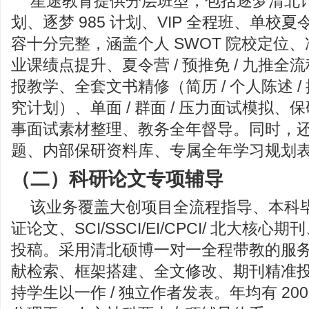
星途教育提供分层班型，包括逐梦清北计划
划、逐梦 985 计划、VIP 全程班、单校
容十分完整，涵盖个人 SWOT 院校定位
业课绩点提升、夏令营 / 预推免 / 九推
报教学、全套文书精修（简历 / 个人陈述 / 推
究计划）、单面 / 群面 / 压力面试模拟
事面试素材整理、教务全年督导。同时，
题、内部保研资料库、专属全年学习规划
（二）科研论文专项辅导
该业务覆盖大创项目全流程指导、本科毕业
证论文、SCI/SSCI/EI/CPCI/ 北大核
投稿。采用清北硕博一对一全程带教的服
献检索、框架搭建、全文修改、期刊精准
持学生以一作 / 独立作者发表。年均有 200