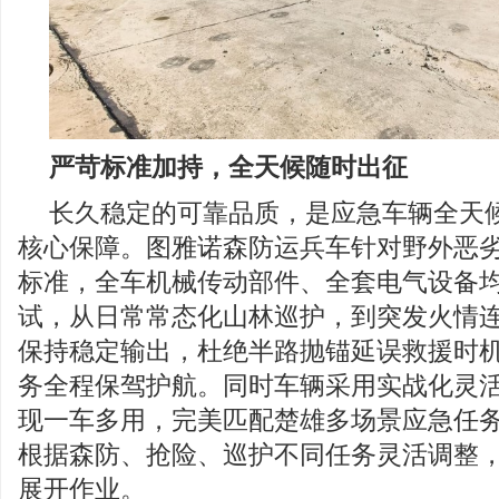
严苛标准加持，全天候随时出征
长久稳定的可靠品质，是应急车辆全天
核心保障。图雅诺森防运兵车针对野外恶
标准，全车机械传动部件、全套电气设备
试，从日常常态化山林巡护，到突发火情
保持稳定输出，杜绝半路抛锚延误救援时
务全程保驾护航。同时车辆采用实战化灵
现一车多用，完美匹配楚雄多场景应急任
根据森防、抢险、巡护不同任务灵活调整
展开作业。