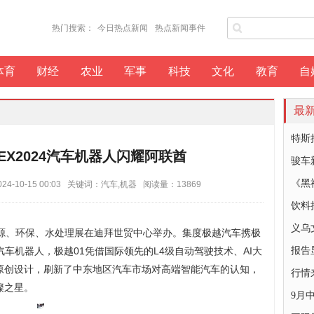
热门搜索：
今日热点新闻
热点新闻事件
体育
财经
农业
军事
科技
文化
教育
自
最
特斯
EX2024汽车机器人闪耀阿联酋
骏车
《黑
-10-15 00:03 关键词：汽车,机器 阅读量：13869
饮料
义乌
能源、环保、水处理展在迪拜世贸中心举办。集度极越汽车携极
汽车机器人，极越01凭借国际领先的L4级自动驾驶技术、AI大
报告
原创设计，刷新了中东地区汽车市场对高端智能汽车的认知，
行情
璨之星。
9月