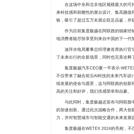
在这场中东和北非地区规模最大的可
来科技感和前瞻性的展台设计、集高颜值
验，吸引了超过五万名观众驻足品鉴，并
作为目前集度极越在阿联酋的独家经
地消费者能尽快享受到来自中国的下一代
迪拜水电局董事总经理兼首席执行官Saee
了未来出行的全新场景，同时也完美诠释了W
集度极越汽车CEO夏一平表示:WET
不仅带来了融合前沿AI科技的未来汽车设
续发展的使命与愿景，这与阿联酋的创新
高的关注和好评，我们倍感荣幸和自豪。
与此同时，集度极越还宣布与阿联酋
的加速创新。通过此次战略合作，两大创
力，并对智慧城市与智能交通的未来发展
集度极越在WETEX 2024的亮相