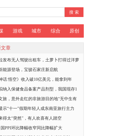
媒
游戏
城市
综合
原创
新文章
拉发布无人驾驶出租车，土萝卜打得过洋萝
新能源登场，宝骏石家庄新启航
神话:悟空》收入破10亿美元，能拿到年
拟纳入保健食品备案产品剂型，我国现存1
文旅，意外走红的非旅游目的地“无中生有
显示“十一”假期年轻人成东南亚旅行主力
来得太“突然”，有人欢喜有人踏空
中国PPI环比降幅收窄同比降幅扩大