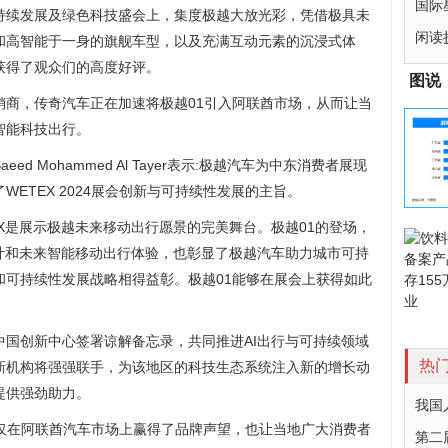
国际
持续发展及绿色科技盛会上，集度极越大放光彩，凭借极具未
闲读
和高智能于一身的旗舰车型，以及充满互动元素的沉浸式体
获得了观众们的高度好评。
图说
销商，传奇汽车正在加速将极越01引入阿联酋市场，从而让当
智能科技出行。
d Mohammed Al Tayer表示:极越汽车为中东消费者展现
ETEX 2024展会创新与可持续性发展的主旨。
EX是展示极越未来移动出行愿景的完美舞台。极越01的登场，
计和未来智能移动出行体验，也彰显了极越汽车助力城市可持
和可持续性发展战略相得益彰。极越01能够在展会上获得如此
中国创新中心签署谅解备忘录，共同推进AI出行与可持续领域
热
新机构将强强联手，为该地区的科技生态系统注入新的增长动
提供强劲助力。
我国
，不仅在阿联酋汽车市场上赢得了品牌声望，也让当地广大消费者
第二