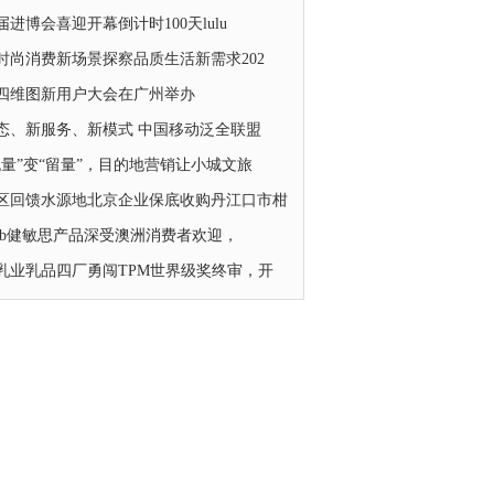
届进博会喜迎开幕倒计时100天lulu
时尚消费新场景探察品质生活新需求202
24四维图新用户大会在广州举办
态、新服务、新模式 中国移动泛全联盟
流量”变“留量”，目的地营销让小城文旅
区回馈水源地北京企业保底收购丹江口市柑
tsbb健敏思产品深受澳洲消费者欢迎，
乳业乳品四厂勇闯TPM世界级奖终审，开