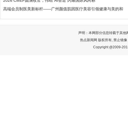
2026 CMEF圆满收官，伟晴“AI智造”闪耀国际风向标
高端会员制医美新标杆——广州颜值肌因医疗美容引领健康与美的和
声明：本网部分信息转载于其他
热点新闻网 版权所有, 禁止镜像
Copyright @2009-2015