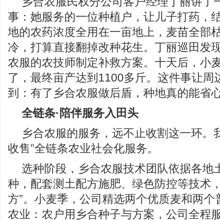
乡合农服民权分公司客户经理丁丽讲了一
事：她服务的一位种植户，让儿子打药，
地的农药浓度全用在一亩地上，麦苗全部
冷，打算直接翻掉改种花生。丁丽巡田发
农服的农技师制定补救方案。十天后，小
了，最终亩产达到1100多斤。这件事让周
到：有了乡合农服做后盾，种地真的能省
全链条·陪伴服务入田头
乡合农服的服务，远不止收割这一环。我
收售”全链条农业社会化服务。
选种阶段，乡合农服技术团队依据各地
种，配套测土配方施肥、绿色防控等技术，
方”。小麦季，公司精选两个优质麦和两个
农业：农户用乡合种子与方案，公司全程