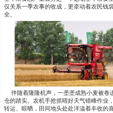
仅关系一季农事的收成，更牵动着农民钱
全。
伴随着隆隆机声，一垄垄成熟小麦被卷
仓的踏实。农机手抢抓晴好天气错峰作业
转运、晾晒，田间地头处处洋溢着丰收的