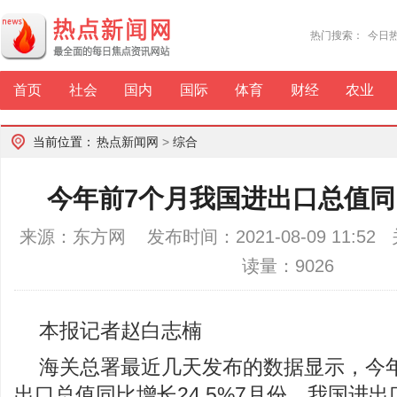
热门搜索：
今日
首页
社会
国内
国际
体育
财经
农业
当前位置：
热点新闻网
>
综合
今年前7个月我国进出口总值同比
来源：东方网 发布时间：2021-08-09 11:5
读量：9026
本报记者赵白志楠
海关总署最近几天发布的数据显示，今
出口总值同比增长24.5%7月份，我国进