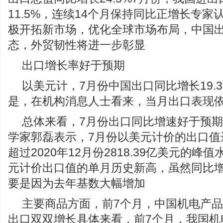
11.5%，连续14个月保持同比正增长专
极开拓新市场，优化全球市场布局，中国
态，外贸韧性将进一步彰显
出口增长率好于预期
以美元计，7月份中国出口同比增长19.
是，在机构消息人士看来，当月出口表现
总体来看，7月份出口同比增速好于预
学家郭磊表示，7月份以美元计价的出口值达到
超过2020年12月份2818.39亿美元的
元计价出口值的单月历史新高，虽然同比增
要是因为去年基数大幅增加
主要商品方面，前7个月，中国机电产
出口双双增长具体来看，前7个月，我国机