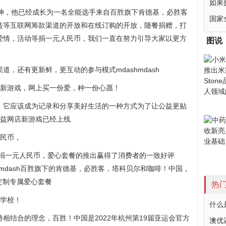
如果
精神，他已经成长为一名全能选手来自百胜旗下肯德基，必胜客
国家
益等互联网筹款渠道的开放和在线订购的开放，随餐捐赠，打
爱情，活动等捐一元人民币，我们一直在努力引导大家以更方
图说
，还有更新鲜，更互动的参与模式mdashmdash
店新游戏，网上买一份爱，种一份心愿！
，它应该成为记录和分享美好生活的一种方式为了让公益更贴
公益网店新游戏已经上线
人民币，
，捐一元人民币，爱心套餐的推出赢得了消费者的一致好评
shmdash百胜旗下的肯德基，必胜客，塔科贝尔和咖啡！中国，
定制专属爱心套餐
热
村学校！
什么
相结合的理念，百胜！中国是2022年杭州第19届亚运会官方
澳优