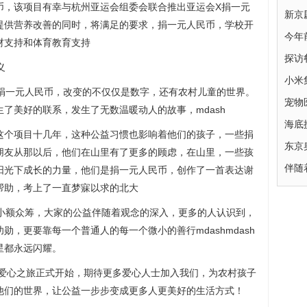
币，该项目有幸与杭州亚运会组委会联合推出亚运会X捐一元
新京
提供营养改善的同时，将满足的要求，捐一元人民币，学校开
今年
材支持和体育教育支持
探访
义
小米
目，捐一元人民币，改变的不仅仅是数字，还有农村儿童的世界。
宠物
了美好的联系，发生了无数温暖动人的故事，mdash
海底
这个项目十几年，这种公益习惯也影响着他们的孩子，一些捐
东京
朋友从那以后，他们在山里有了更多的顾虑，在山里，一些孩
伴随
阳光下成长的力量，他们是捐一元人民币，创作了一首表达谢
帮助，考上了一直梦寐以求的北大
了小额众筹，大家的公益伴随着观念的深入，更多的人认识到，
，更要靠每一个普通人的每一个微小的善行mdashmdash
星都永远闪耀。
1爱心之旅正式开始，期待更多爱心人士加入我们，为农村孩子
他们的世界，让公益一步步变成更多人更美好的生活方式！