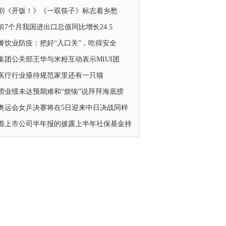
剧《开饭！》《一双筷子》标志着乡愁
前7个月我国进出口总值同比增长24.5
餐饮业防疫：把好“入口关”，吃得安全
集团公关部王华与米粉互动表示MIUI团
医疗行业亟待规范家里还有一只猫
捞业绩未达预期难和“烦恼”说拜拜海底捞
奥运会女乒决赛将在5日迎来中日决战同样
着上市公司半年报的披露上半年社保基金持