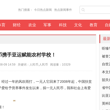
热门搜索：
今日热点新闻
热点新闻事件
体育
财经
农业
军事
科技
文化
教育
自
最
听臻
币携手亚运赋能农村学校！
被誉
自世
8-09 14:59 关键词：人民币,人民币 阅读量：10329
本文
韶关
经过一年的风吹雨打，一元人它回来了2008年起，中国扶贫
予爱给予营养事件发生以来，捐一元人民币，我和社会上有爱
省中
比亚
英科
圈！