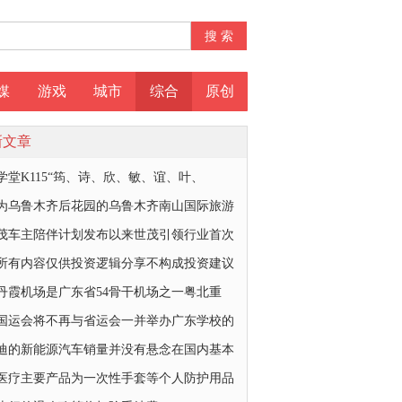
媒
游戏
城市
综合
原创
新文章
学堂K115“筠、诗、欣、敏、谊、叶、
为乌鲁木齐后花园的乌鲁木齐南山国际旅游
茂车主陪伴计划发布以来世茂引领行业首次
所有内容仅供投资逻辑分享不构成投资建议
丹霞机场是广东省54骨干机场之一粤北重
国运会将不再与省运会一并举办广东学校的
迪的新能源汽车销量并没有悬念在国内基本
医疗主要产品为一次性手套等个人防护用品